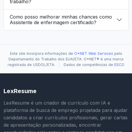
trabalho?
Como posso melhorar minhas chances como
Assistente de enfermagem certificado?
Este site incorpora informações de
O*NET Web Services
pelo
Departamento do Trabalho dos EUA/ETA. O*NET® é uma marca
registrada de USDOL/ETA.
|
Dados de competências de
ESCO
LexResume
LexResume é um criador de currículo com IA e
plataforma de busca de emprego projetada para ajudar
candidatos a criar currículos profissionais, gerar cartas
de apresentação personalizadas, encontrar