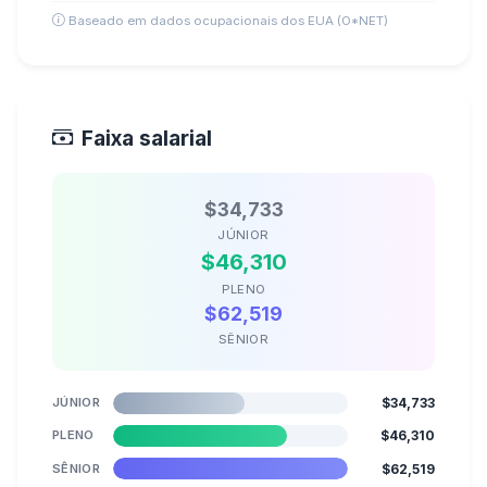
Baseado em dados ocupacionais dos EUA (O*NET)
Faixa salarial
$34,733
JÚNIOR
$46,310
PLENO
$62,519
SÊNIOR
JÚNIOR
$34,733
PLENO
$46,310
SÊNIOR
$62,519