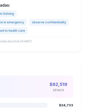
tadas:
m Solving
ion in emergency
observe confidentiality
ted to health care
nais dos EUA (O*NET)
$62,519
SÊNIOR
$34,733