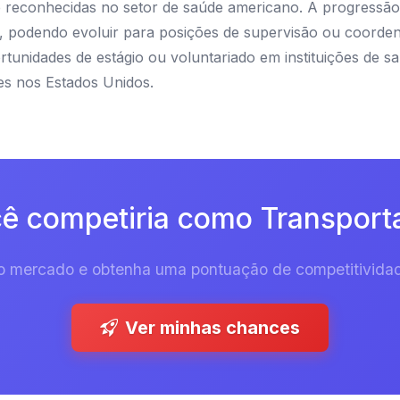
e reconhecidas no setor de saúde americano. A progressão
as, podendo evoluir para posições de supervisão ou coorde
unidades de estágio ou voluntariado em instituições de sa
es nos Estados Unidos.
ê competiria como Transporta
 do mercado e obtenha uma pontuação de competitividad
Ver minhas chances