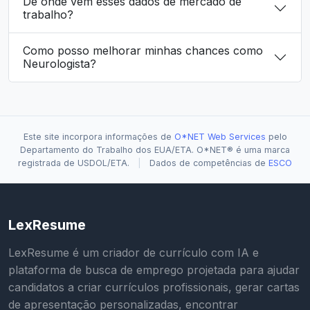
De onde vêm esses dados de mercado de
trabalho?
Como posso melhorar minhas chances como
Neurologista?
Este site incorpora informações de
O*NET Web Services
pelo
Departamento do Trabalho dos EUA/ETA. O*NET® é uma marca
registrada de USDOL/ETA.
|
Dados de competências de
ESCO
LexResume
LexResume é um criador de currículo com IA e
plataforma de busca de emprego projetada para ajudar
candidatos a criar currículos profissionais, gerar cartas
de apresentação personalizadas, encontrar