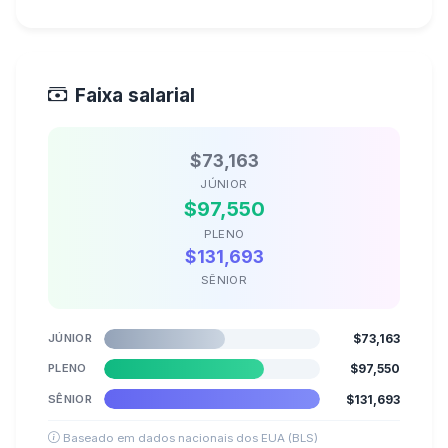
Faixa salarial
$73,163
JÚNIOR
$97,550
PLENO
$131,693
SÊNIOR
JÚNIOR
$73,163
PLENO
$97,550
SÊNIOR
$131,693
Baseado em dados nacionais dos EUA (BLS)