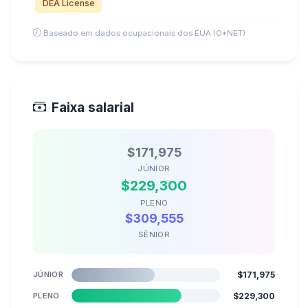
DEA License
Baseado em dados ocupacionais dos EUA (O*NET)
Faixa salarial
$171,975
JÚNIOR
$229,300
PLENO
$309,555
SÊNIOR
JÚNIOR
$171,975
PLENO
$229,300