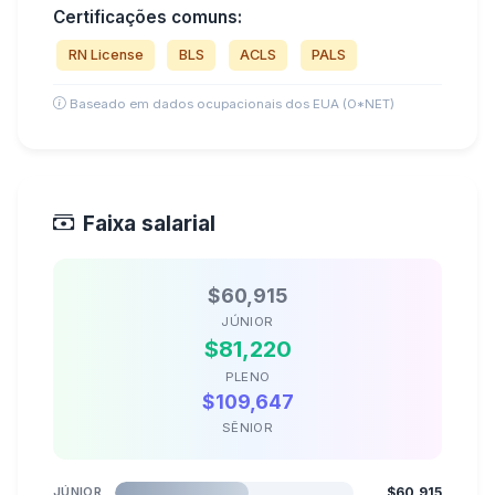
Certificações comuns:
RN License
BLS
ACLS
PALS
Baseado em dados ocupacionais dos EUA (O*NET)
Faixa salarial
$60,915
JÚNIOR
$81,220
PLENO
$109,647
SÊNIOR
JÚNIOR
$60,915