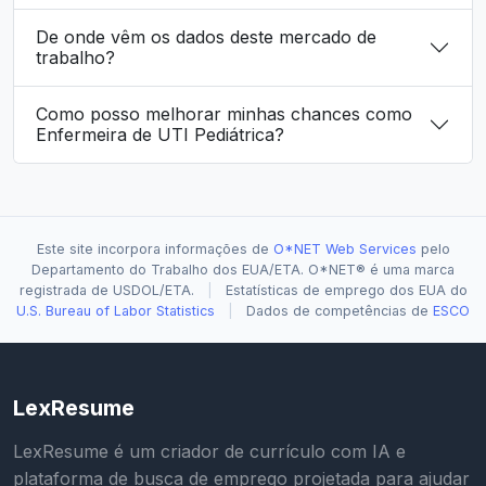
De onde vêm os dados deste mercado de
trabalho?
Como posso melhorar minhas chances como
Enfermeira de UTI Pediátrica?
Este site incorpora informações de
O*NET Web Services
pelo
Departamento do Trabalho dos EUA/ETA. O*NET® é uma marca
registrada de USDOL/ETA.
|
Estatísticas de emprego dos EUA do
U.S. Bureau of Labor Statistics
|
Dados de competências de
ESCO
LexResume
LexResume é um criador de currículo com IA e
plataforma de busca de emprego projetada para ajudar