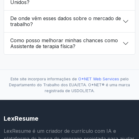
Unidos?
De onde vêm esses dados sobre o mercado de
trabalho?
Como posso melhorar minhas chances como
Assistente de terapia física?
Este site incorpora informações de
O*NET Web Services
pelo
Departamento do Trabalho dos EUA/ETA. O*NET® é uma marca
registrada de USDOL/ETA.
LexResume
LexResume é um criador de currículo com IA e
plataforma de busca de emprego projetada para ajudar