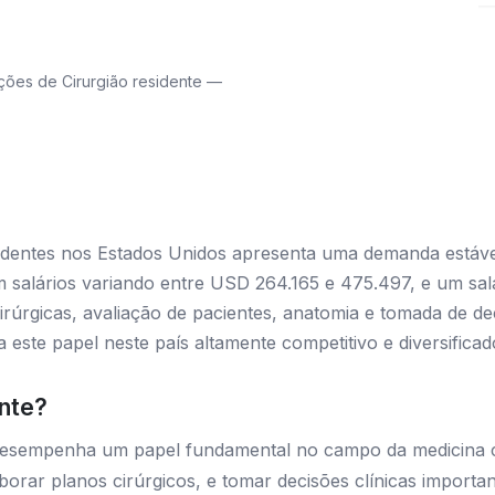
ões de Cirurgião residente —
sidentes nos Estados Unidos apresenta uma demanda estáv
 salários variando entre USD 264.165 e 475.497, e um salá
irúrgicas, avaliação de pacientes, anatomia e tomada de dec
ste papel neste país altamente competitivo e diversificad
ente?
desempenha um papel fundamental no campo da medicina cir
laborar planos cirúrgicos, e tomar decisões clínicas importan