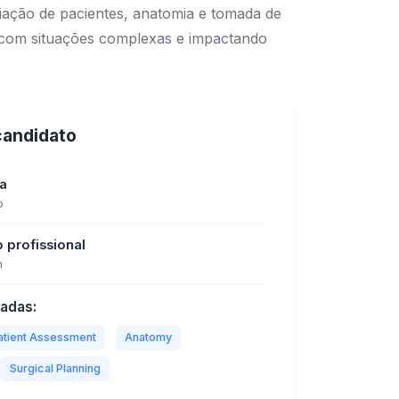
aliação de pacientes, anatomia e tomada de
do com situações complexas e impactando
 candidato
ia
o
o profissional
m
tadas:
atient Assessment
Anatomy
Surgical Planning