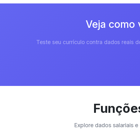
Veja como 
Teste seu currículo contra dados reais
Funções
Explore dados salariais