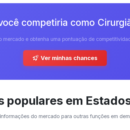
você competiria como Cirurgiã
 do mercado e obtenha uma pontuação de competitividad
Ver minhas chances
 populares em Estado
 e informações do mercado para outras funções em de