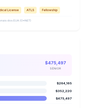
ical License
ATLS
Fellowship
nais dos EUA (O*NET)
$475,497
SÊNIOR
$264,165
$352,220
$475,497