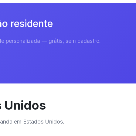
o residente
e personalizada — grátis, sem cadastro.
s Unidos
manda em Estados Unidos.