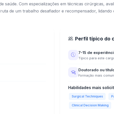
s de saúde. Com especializações em técnicas cirúrgicas, av
desfruta de um trabalho desafiador e recompensador, lidan
Perfil típico do
7-15 de experiênc
Típico para este carg
Doutorado ou títul
Formação mais comu
Habilidades mais solici
Surgical Techniques
P
Clinical Decision Making