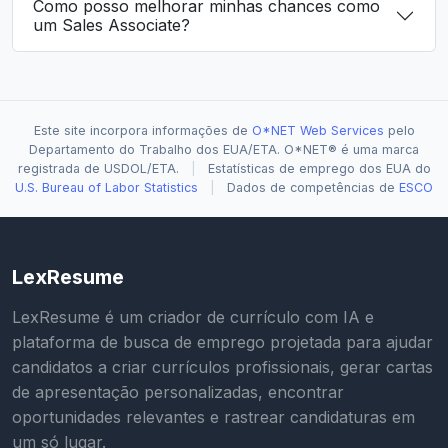
Como posso melhorar minhas chances como
um Sales Associate?
Este site incorpora informações de
O*NET Web Services
pelo
Departamento do Trabalho dos EUA/ETA. O*NET® é uma marca
registrada de USDOL/ETA.
|
Estatísticas de emprego dos EUA do
U.S. Bureau of Labor Statistics
|
Dados de competências de
ESCO
LexResume
LexResume é um criador de currículo com IA e
plataforma de busca de emprego projetada para ajudar
candidatos a criar currículos profissionais, gerar cartas
de apresentação personalizadas, encontrar
oportunidades relevantes e rastrear candidaturas em
um só lugar.