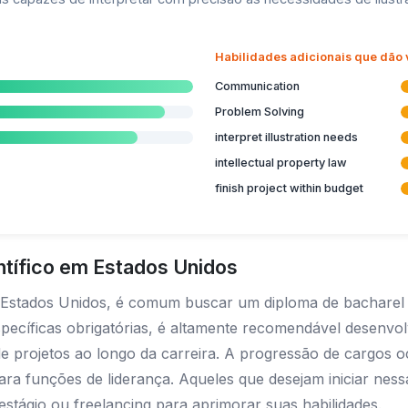
Habilidades adicionais que dão
Communication
Problem Solving
interpret illustration needs
intellectual property law
finish project within budget
entífico em Estados Unidos
os Estados Unidos, é comum buscar um diploma de bacharel
específicas obrigatórias, é altamente recomendável desenv
 projetos ao longo da carreira. A progressão de cargos o
 para funções de liderança. Aqueles que desejam iniciar ne
estágio ou freelancing para aprimorar suas habilidades.