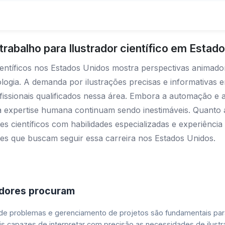
rabalho para Ilustrador científico em Estad
ientíficos nos Estados Unidos mostra perspectivas animado
nologia. A demanda por ilustrações precisas e informativas
ssionais qualificados nessa área. Embora a automação e a i
 e a expertise humana continuam sendo inestimáveis. Quanto
s científicos com habilidades especializadas e experiência 
es que buscam seguir essa carreira nos Estados Unidos.
adores procuram
de problemas e gerenciamento de projetos são fundamentais para 
is capazes de interpretar com precisão as necessidades de ilustra