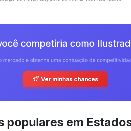
ocê competiria como Ilustrado
 do mercado e obtenha uma pontuação de competitividad
Ver minhas chances
 populares em Estado