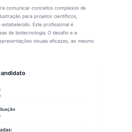
para comunicar conceitos complexos de
ustração para projetos científicos,
estabelecido. Este profissional é
as de biotecnologia. O desafio e a
epresentações visuais eficazes, ao mesmo
 candidato
a
o
aduação
m
tadas: