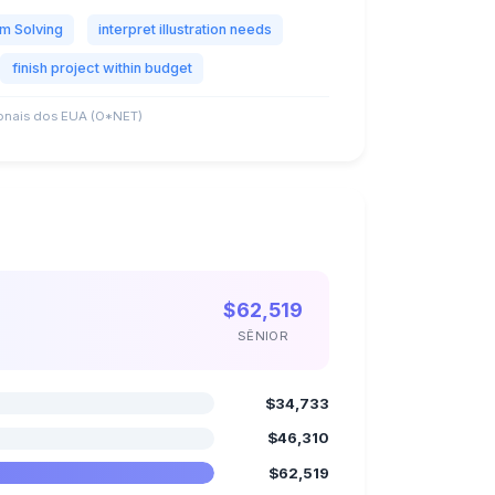
m Solving
interpret illustration needs
finish project within budget
nais dos EUA (O*NET)
$62,519
SÊNIOR
$34,733
$46,310
$62,519