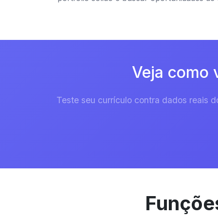
Veja como v
Teste seu currículo contra dados reais
Funções