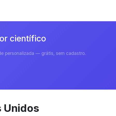
r científico
e personalizada — grátis, sem cadastro.
s Unidos