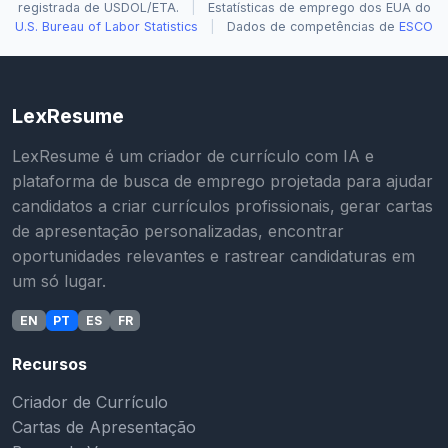
registrada de USDOL/ETA.
|
Estatísticas de emprego dos EUA do
U.S. Bureau of Labor Statistics
|
Dados de competências de
ESCO
LexResume
LexResume é um criador de currículo com IA e
plataforma de busca de emprego projetada para ajudar
candidatos a criar currículos profissionais, gerar cartas
de apresentação personalizadas, encontrar
oportunidades relevantes e rastrear candidaturas em
um só lugar.
EN
PT
ES
FR
Recursos
Criador de Currículo
Cartas de Apresentação