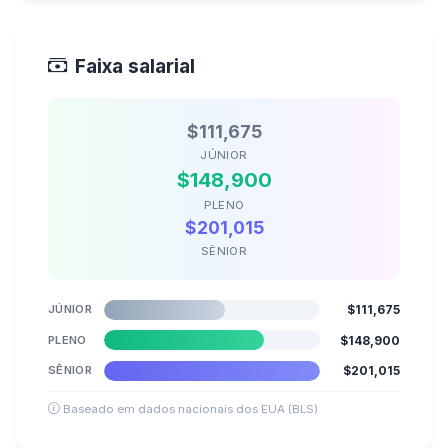
Faixa salarial
$111,675
JÚNIOR
$148,900
PLENO
$201,015
SÊNIOR
JÚNIOR
$111,675
PLENO
$148,900
SÊNIOR
$201,015
Baseado em dados nacionais dos EUA (BLS)