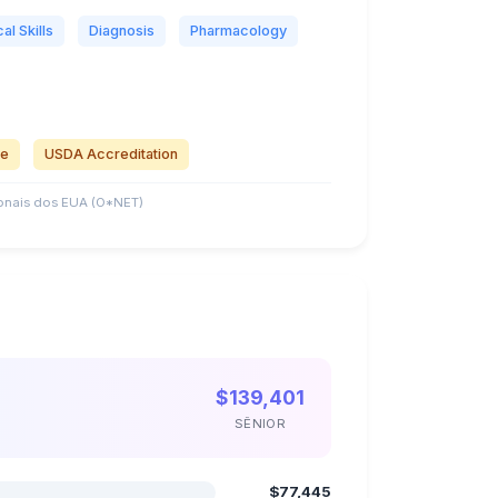
al Skills
Diagnosis
Pharmacology
se
USDA Accreditation
nais dos EUA (O*NET)
$139,401
SÊNIOR
$77,445