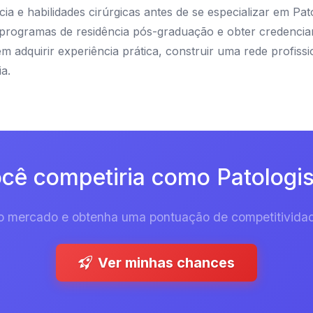
ia e habilidades cirúrgicas antes de se especializar em Pat
 de programas de residência pós-graduação e obter credenc
uem adquirir experiência prática, construir uma rede profiss
a.
cê competiria como Patologist
 do mercado e obtenha uma pontuação de competitividad
Ver minhas chances