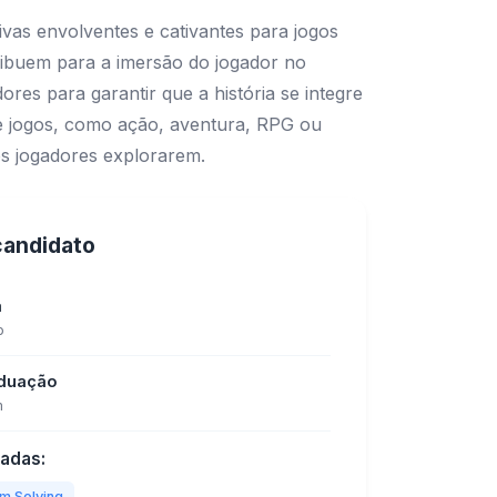
vas envolventes e cativantes para jogos
tribuem para a imersão do jogador no
es para garantir que a história se integre
de jogos, como ação, aventura, RPG ou
os jogadores explorarem.
 candidato
a
o
aduação
m
tadas:
m Solving