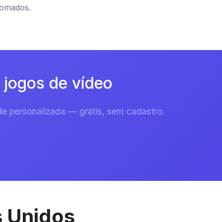
nomados.
 jogos de vídeo
e personalizada — grátis, sem cadastro.
s Unidos