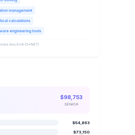
ration management
ical calculations
tware engineering tools
nais dos EUA (O*NET)
$98,753
SÊNIOR
$54,863
$73,150