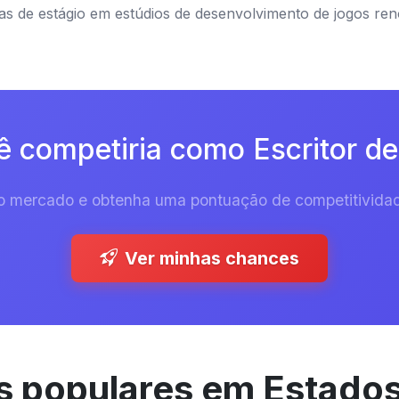
as de estágio em estúdios de desenvolvimento de jogos re
 competiria como Escritor de
 do mercado e obtenha uma pontuação de competitividad
Ver minhas chances
 populares em Estado