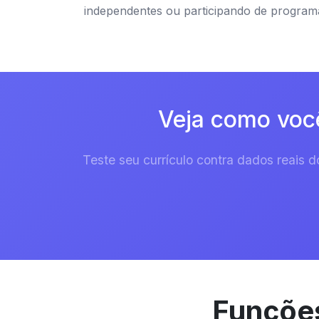
independentes ou participando de program
Veja como você
Teste seu currículo contra dados reais
Funções