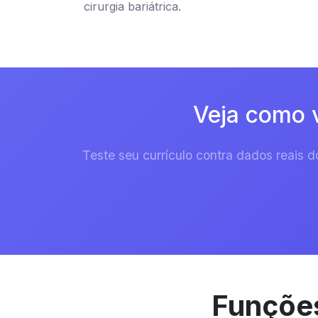
cirurgia bariátrica.
Veja como v
Teste seu currículo contra dados reais
Funções