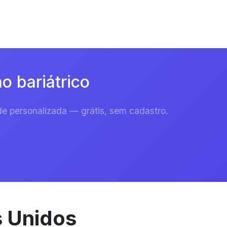
o bariátrico
e personalizada — grátis, sem cadastro.
s Unidos