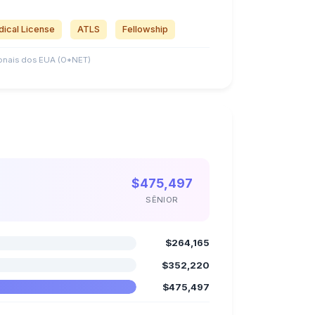
ical License
ATLS
Fellowship
nais dos EUA (O*NET)
$475,497
SÊNIOR
$264,165
$352,220
$475,497