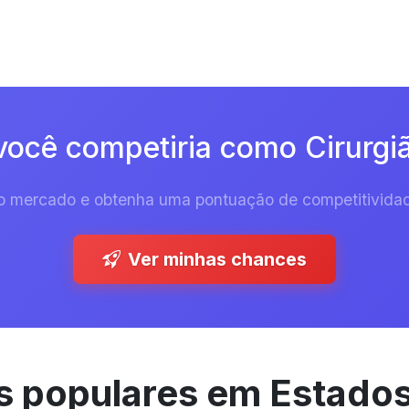
ocê competiria como Cirurgiã
 do mercado e obtenha uma pontuação de competitividad
Ver minhas chances
 populares em Estado