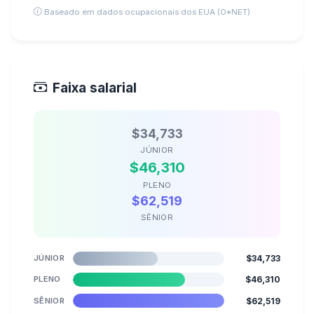
Baseado em dados ocupacionais dos EUA (O*NET)
Faixa salarial
$34,733
JÚNIOR
$46,310
PLENO
$62,519
SÊNIOR
JÚNIOR
$34,733
PLENO
$46,310
SÊNIOR
$62,519