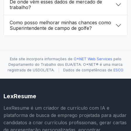
De onde vêm esses dados de mercado de
trabalho?
Como posso melhorar minhas chances como
Superintendente de campo de golfe?
Este site incorpora informações de
O*NET Web Services
pelo
Departamento do Trabalho dos EUA/ETA. O*NET® é uma marca
registrada de USDOL/ETA.
|
Dados de competências de
ESCO
LexResume
LexResume é um criador de currículo com IA e
plataforma de busca de emprego projetada para ajudar
candidatos a criar currículos profissionais, gerar cartas
de apresentação personalizadas, encontrar