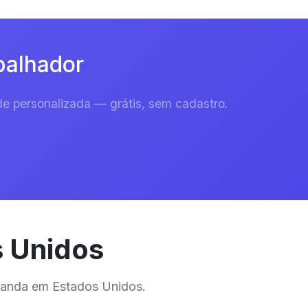
balhador
e personalizada — grátis, sem cadastro.
s Unidos
manda em Estados Unidos.