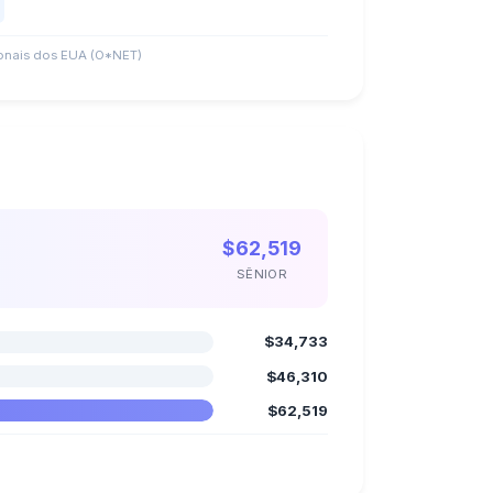
nais dos EUA (O*NET)
$62,519
SÊNIOR
$34,733
$46,310
$62,519