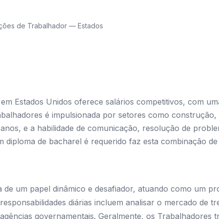
ções de Trabalhador — Estados
 em Estados Unidos oferece salários competitivos, com um
abalhadores é impulsionada por setores como construção, i
 7 anos, e a habilidade de comunicação, resolução de prob
m diploma de bacharel é requerido faz esta combinação de f
 de um papel dinâmico e desafiador, atuando como um prof
esponsabilidades diárias incluem analisar o mercado de t
gências governamentais. Geralmente, os Trabalhadores t