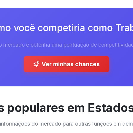
mo você competiria como Tra
 do mercado e obtenha uma pontuação de competitividad
Ver minhas chances
 populares em Estado
 e informações do mercado para outras funções em de