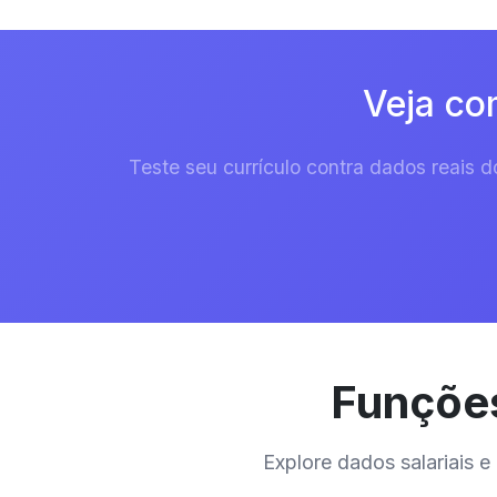
Veja co
Teste seu currículo contra dados reais
Funções
Explore dados salariais