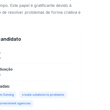
po. Este papel é gratificante devido à
 de resolver problemas de forma criativa e
 candidato
a
o
aduação
m
tadas:
m Solving
create solutions to problems
h government agencies