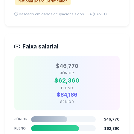
National Board Certification
Baseado em dados ocupacionais dos EUA (O*NET)
Faixa salarial
$46,770
JÚNIOR
$62,360
PLENO
$84,186
SÊNIOR
JÚNIOR
$46,770
PLENO
$62,360