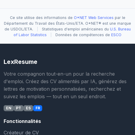
Ce site utilise des informations de
O*NET Web Services
par le
Département du Travail des États-Unis/ETA. O*NET® est une marque
de USDOL/ETA.
|
Statistiques d'emploi américaines du
U.S. Bureau
of Labor Statistics
|
Données de compétences de
ESCO
LexResume
Votre compagnon tout-en-un pour la recherche
d'emploi. Créez des CV alimentés par IA, générez des
lettres de motivation personnalisées, recherchez et
suivez les emplois — tout en un seul endroit.
EN
PT
ES
FR
Fonctionnalités
Créateur de CV