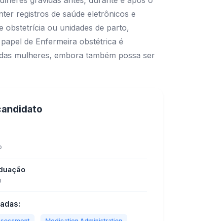
ulheres grávidas antes, durante e após o
nter registros de saúde eletrônicos e
 obstetrícia ou unidades de parto,
papel de Enfermeira obstétrica é
to das mulheres, embora também possa ser
 candidato
o
aduação
m
tadas:
Assessment
Medication Administration