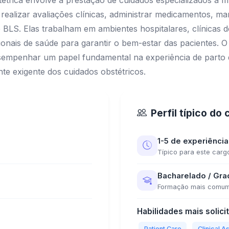
étrica envolve a prestação de cuidados especializados a m
 realizar avaliações clínicas, administrar medicamentos, ma
LS. Elas trabalham em ambientes hospitalares, clínicas de
nais de saúde para garantir o bem-estar das pacientes. O 
s desempenhar um papel fundamental na experiência de par
te exigente dos cuidados obstétricos.
Perfil típico do
1-5 de experiência
Típico para este carg
Bacharelado / Gr
Formação mais comu
Habilidades mais solici
Patient Care
Clinical 