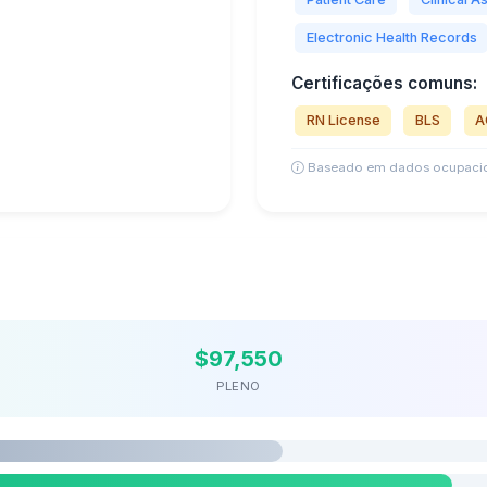
Electronic Health Records
Certificações comuns:
RN License
BLS
A
Baseado em dados ocupacio
$97,550
PLENO