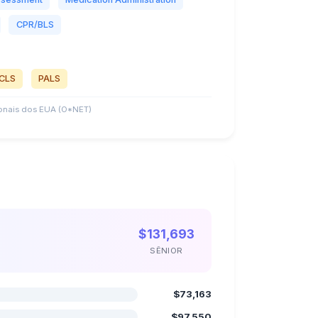
CPR/BLS
CLS
PALS
nais dos EUA (O*NET)
$131,693
SÊNIOR
$73,163
$97,550