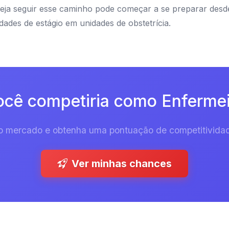
seja seguir esse caminho pode começar a se preparar des
dades de estágio em unidades de obstetrícia.
cê competiria como Enfermei
 do mercado e obtenha uma pontuação de competitividad
Ver minhas chances