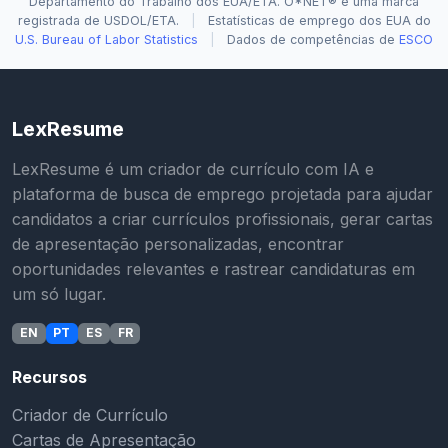
Departamento do Trabalho dos EUA/ETA. O*NET® é uma marca
registrada de USDOL/ETA.
|
Estatísticas de emprego dos EUA do
U.S. Bureau of Labor Statistics
|
Dados de competências de
ESCO
LexResume
LexResume é um criador de currículo com IA e
plataforma de busca de emprego projetada para ajudar
candidatos a criar currículos profissionais, gerar cartas
de apresentação personalizadas, encontrar
oportunidades relevantes e rastrear candidaturas em
um só lugar.
EN
PT
ES
FR
Recursos
Criador de Currículo
Cartas de Apresentação