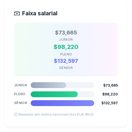
Faixa salarial
$73,665
JÚNIOR
$98,220
PLENO
$132,597
SÊNIOR
JÚNIOR
$73,665
PLENO
$98,220
SÊNIOR
$132,597
Baseado em dados nacionais dos EUA (BLS)