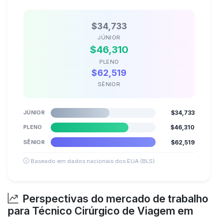
$34,733
JÚNIOR
$46,310
PLENO
$62,519
SÊNIOR
JÚNIOR
$34,733
PLENO
$46,310
SÊNIOR
$62,519
Baseado em dados nacionais dos EUA (BLS)
Perspectivas do mercado de trabalho
para Técnico Cirúrgico de Viagem em