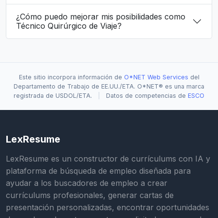
¿Cómo puedo mejorar mis posibilidades como
Técnico Quirúrgico de Viaje?
Este sitio incorpora información de
O*NET Web Services
del
Departamento de Trabajo de EE.UU./ETA. O*NET® es una marca
registrada de USDOL/ETA.
|
Datos de competencias de
ESCO
LexResume
LexResume es un constructor de currículums con IA y
plataforma de búsqueda de empleo diseñada para
ayudar a los buscadores de empleo a crear
currículums profesionales, generar cartas de
presentación personalizadas, encontrar oportunidades