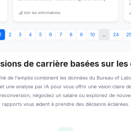
Voir les informations
1
2
3
4
5
6
7
8
9
10
...
24
2
sions de carrière basées sur le
hé de l'emploi combinent les données du Bureau of Labor
 une analyse par IA pour vous offrir une vision claire 
e reconversion, négociiez un salaire ou exploriez de nou
rapports vous aident à prendre des décisions éclairées.