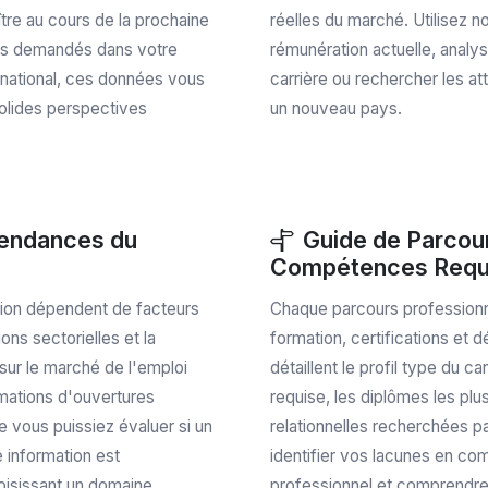
ître au cours de la prochaine
réelles du marché. Utilisez n
lus demandés dans votre
rémunération actuelle, analy
ernational, ces données vous
carrière ou rechercher les at
solides perspectives
un nouveau pays.
Tendances du
Guide de Parcour
Compétences Requ
sion dépendent de facteurs
Chaque parcours professionn
ns sectorielles et la
formation, certifications e
ur le marché de l'emploi
détaillent le profil type du 
imations d'ouvertures
requise, les diplômes les pl
 vous puissiez évaluer si un
relationnelles recherchées pa
e information est
identifier vos lacunes en c
hoisissant un domaine
professionnel et comprendre 