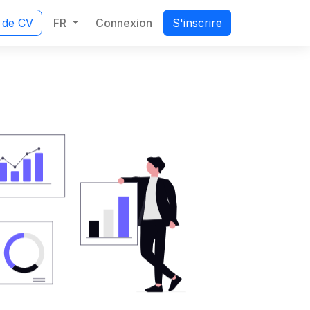
FR
Connexion
 de CV
S'inscrire