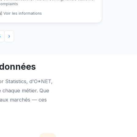
complaints
Voir les informations
5
›
s données
 Statistics, d'O*NET,
de chaque métier. Que
veaux marchés — ces