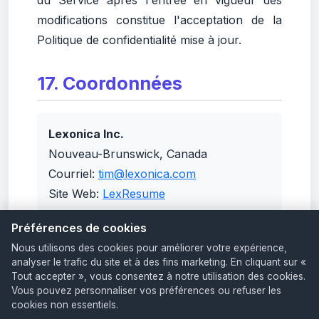
du Service après l'entrée en vigueur des
modifications constitue l'acceptation de la
Politique de confidentialité mise à jour.
17. Coordonnées
Lexonica Inc.
Nouveau-Brunswick, Canada
Courriel:
tim@lexonica.com
Site Web:
LexResume
Préférences de cookies
Nous utilisons des cookies pour améliorer votre expérience,
En utilisant LexResume, vous reconnaissez avoir lu
analyser le trafic du site et à des fins marketing. En cliquant sur «
Tout accepter », vous consentez à notre utilisation des cookies.
et compris cette Politique de confidentialité.
Vous pouvez personnaliser vos préférences ou refuser les
cookies non essentiels.