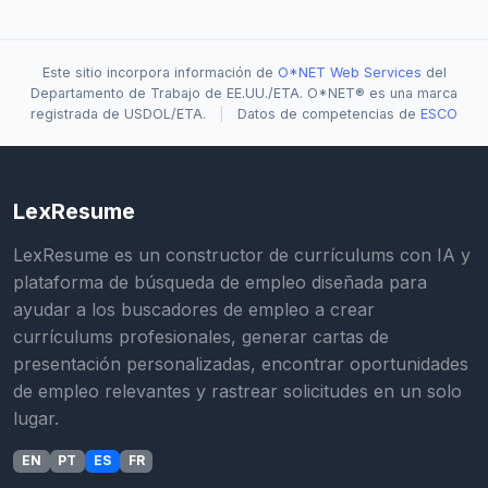
Este sitio incorpora información de
O*NET Web Services
del
Departamento de Trabajo de EE.UU./ETA. O*NET® es una marca
registrada de USDOL/ETA.
|
Datos de competencias de
ESCO
LexResume
LexResume es un constructor de currículums con IA y
plataforma de búsqueda de empleo diseñada para
ayudar a los buscadores de empleo a crear
currículums profesionales, generar cartas de
presentación personalizadas, encontrar oportunidades
de empleo relevantes y rastrear solicitudes en un solo
lugar.
EN
PT
ES
FR