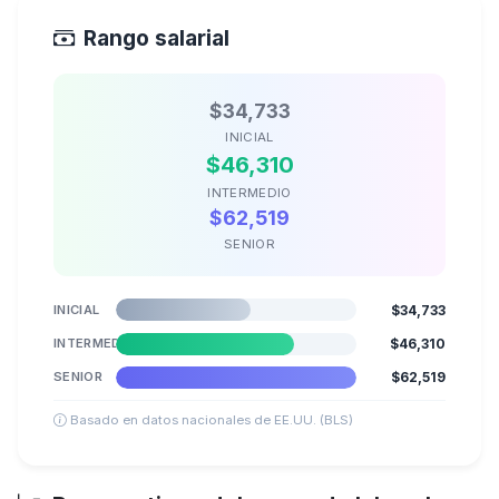
Rango salarial
$34,733
INICIAL
$46,310
INTERMEDIO
$62,519
SENIOR
INICIAL
$34,733
INTERMEDIO
$46,310
SENIOR
$62,519
Basado en datos nacionales de EE.UU. (BLS)