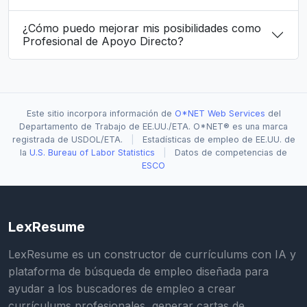
¿Cómo puedo mejorar mis posibilidades como
Profesional de Apoyo Directo?
Este sitio incorpora información de
O*NET Web Services
del
Departamento de Trabajo de EE.UU./ETA. O*NET® es una marca
registrada de USDOL/ETA.
|
Estadísticas de empleo de EE.UU. de
la
U.S. Bureau of Labor Statistics
|
Datos de competencias de
ESCO
LexResume
LexResume es un constructor de currículums con IA y
plataforma de búsqueda de empleo diseñada para
ayudar a los buscadores de empleo a crear
currículums profesionales, generar cartas de