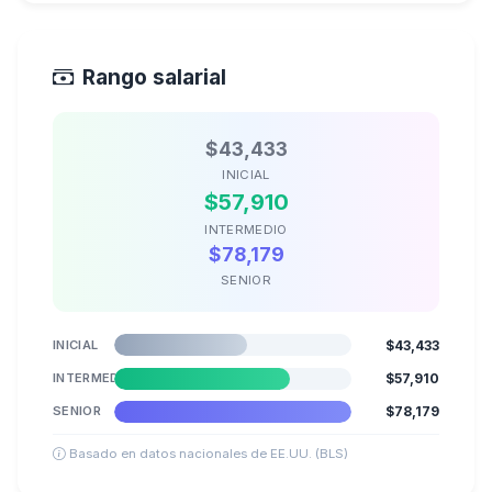
Rango salarial
$43,433
INICIAL
$57,910
INTERMEDIO
$78,179
SENIOR
INICIAL
$43,433
INTERMEDIO
$57,910
SENIOR
$78,179
Basado en datos nacionales de EE.UU. (BLS)