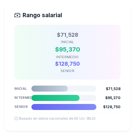
Rango salarial
$71,528
INICIAL
$95,370
INTERMEDIO
$128,750
SENIOR
INICIAL
$71,528
INTERMEDIO
$95,370
SENIOR
$128,750
Basado en datos nacionales de EE.UU. (BLS)