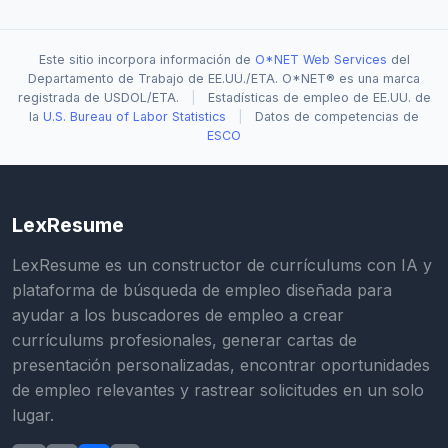
Este sitio incorpora información de
O*NET Web Services
del
Departamento de Trabajo de EE.UU./ETA. O*NET® es una marca
registrada de USDOL/ETA.
|
Estadísticas de empleo de EE.UU. de
la
U.S. Bureau of Labor Statistics
|
Datos de competencias de
ESCO
LexResume
LexResume es un constructor de currículums con IA y
plataforma de búsqueda de empleo diseñada para
ayudar a los buscadores de empleo a crear
currículums profesionales, generar cartas de
presentación personalizadas, encontrar oportunidades
de empleo relevantes y rastrear solicitudes en un solo
lugar.