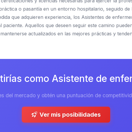
rtificaciones y licencias necesarias para ejercer la profe
ctica o pasantía en un entorno hospitalario, seguido de 
edida que adquieren experiencia, los Asistentes de enferm
 al paciente. Aquellos que deseen seguir este camino puede
mantenerse actualizados en las mejores prácticas y tendenci
rías como Asistente de enfer
es del mercado y obtén una puntuación de competitivida
Ver mis posibilidades