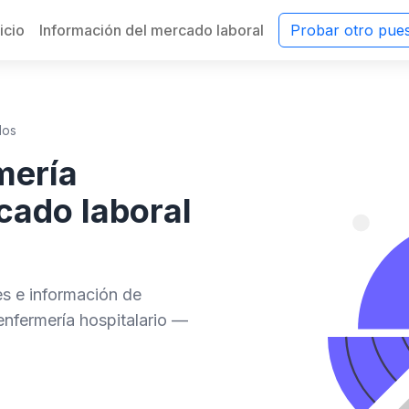
nicio
Información del mercado laboral
Probar otro pue
dos
mería
cado laboral
des e información de
nfermería hospitalario —