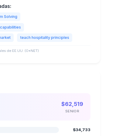
adas:
m Solving
capabilities
market
teach hospitality principles
les de EE.UU. (O*NET)
$62,519
SENIOR
$34,733