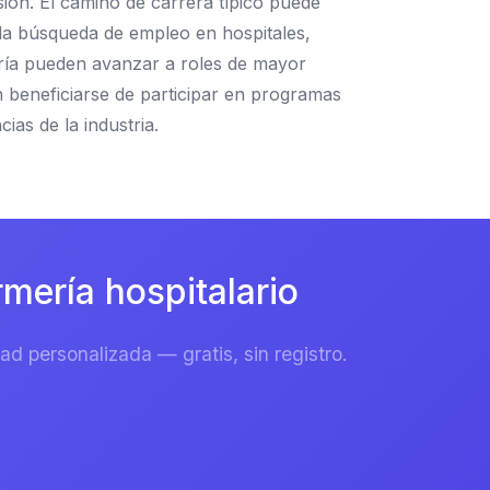
sión. El camino de carrera típico puede
la búsqueda de empleo en hospitales,
ería pueden avanzar a roles de mayor
n beneficiarse de participar en programas
as de la industria.
mería hospitalario
d personalizada — gratis, sin registro.