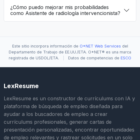
¿Cómo puedo mejorar mis probabilidades
como Asistente de radiología intervencionista?
Este sitio incorpora información de
O*NET Web Services
del
Departamento de Trabajo de EE.UU./ETA. O*NET® es una marca
registrada de USDOL/ETA.
|
Datos de competencias de
ESCO
LexResume
LexResume es un constructor de currículums con IA y
plataforma de búsqueda de empleo diseñada para
ayudar a los buscadores de empleo a crear
currículums profesionales, generar cartas de
presentación personalizadas, encontrar oportunidades
de empleo relevantes y rastrear solicitudes en un solo