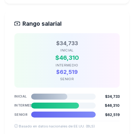
Rango salarial
$34,733
INICIAL
$46,310
INTERMEDIO
$62,519
SENIOR
INICIAL
$34,733
INTERMEDIO
$46,310
SENIOR
$62,519
Basado en datos nacionales de EE.UU. (BLS)