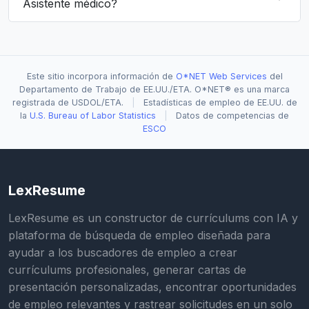
Asistente médico?
Este sitio incorpora información de
O*NET Web Services
del
Departamento de Trabajo de EE.UU./ETA. O*NET® es una marca
registrada de USDOL/ETA.
|
Estadísticas de empleo de EE.UU. de
la
U.S. Bureau of Labor Statistics
|
Datos de competencias de
ESCO
LexResume
LexResume es un constructor de currículums con IA y
plataforma de búsqueda de empleo diseñada para
ayudar a los buscadores de empleo a crear
currículums profesionales, generar cartas de
presentación personalizadas, encontrar oportunidades
de empleo relevantes y rastrear solicitudes en un solo