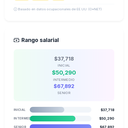
Basado en datos ocupacionales de EE.UU. (O*NET)
Rango salarial
$37,718
INICIAL
$50,290
INTERMEDIO
$67,892
SENIOR
INICIAL
$37,718
INTERMEDIO
$50,290
SENIOR
$67,892