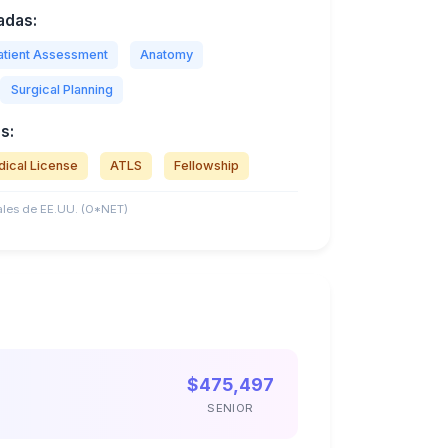
adas:
atient Assessment
Anatomy
Surgical Planning
s:
ical License
ATLS
Fellowship
les de EE.UU. (O*NET)
$475,497
SENIOR