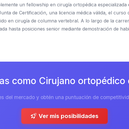
blemente un fellowship en cirugía ortopédica especializad
Junta de Certificación, una licencia médica válida, el cur
do en cirugía de columna vertebral. A lo largo de la carrer
ada hasta posiciones senior mediante demostración de habi
as como Cirujano ortopédico 
es del mercado y obtén una puntuación de competitivida
Ver mis posibilidades