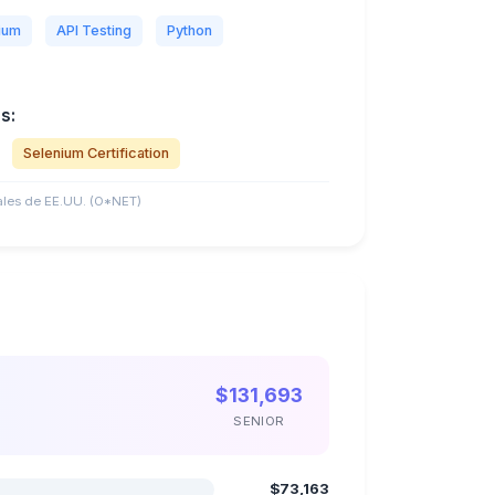
ium
API Testing
Python
s:
Selenium Certification
les de EE.UU. (O*NET)
$131,693
SENIOR
$73,163