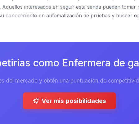
 Aquellos interesados en seguir esta senda pueden tomar 
su conocimiento en automatización de pruebas y buscar o
tirías como Enfermera de gar
es del mercado y obtén una puntuación de competitivida
Ver mis posibilidades