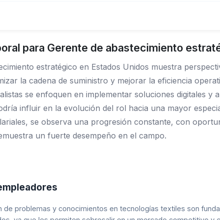
oral para Gerente de abastecimiento estrat
cimiento estratégico en Estados Unidos muestra perspectiv
ar la cadena de suministro y mejorar la eficiencia operati
alistas se enfoquen en implementar soluciones digitales y a
dría influir en la evolución del rol hacia una mayor especia
lariales, se observa una progresión constante, con oportu
 demuestra un fuerte desempeño en el campo.
 empleadores
n de problemas y conocimientos en tecnologías textiles son fund
os, ya que les permiten sobresalir en un mercado competitivo y e