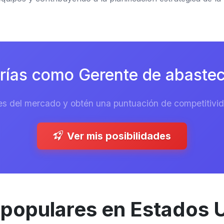
ías como Gerente de abastec
es del mercado y obtén una puntuación de competitivida
Ver mis posibilidades
 populares en Estados 