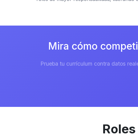
Mira cómo competir
Prueba tu currículum contra datos real
Roles