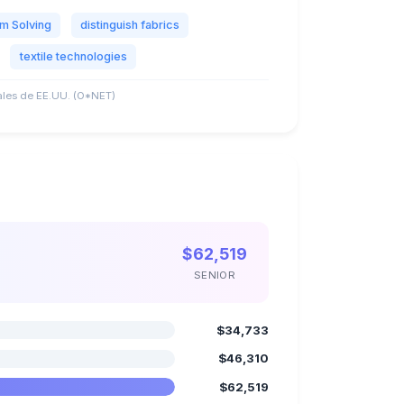
m Solving
distinguish fabrics
textile technologies
les de EE.UU. (O*NET)
$62,519
SENIOR
$34,733
$46,310
$62,519