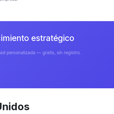
imiento estratégico
d personalizada — gratis, sin registro.
Unidos