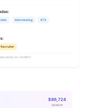
adas:
uiter
Interviewing
ATS
s:
 Recruiter
les de EE.UU. (O*NET)
$86,724
SENIOR