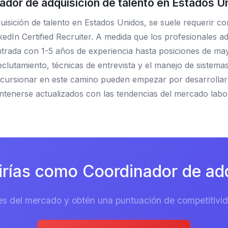
dor de adquisición de talento en Estados U
isición de talento en Estados Unidos, se suele requerir co
edIn Certified Recruiter. A medida que los profesionales a
trada con 1-5 años de experiencia hasta posiciones de may
eclutamiento, técnicas de entrevista y el manejo de sistema
cursionar en este camino pueden empezar por desarrollar u
ntenerse actualizados con las tendencias del mercado labo
rías como Coordinador de adqu
es del mercado y obtén una puntuación de competitivida