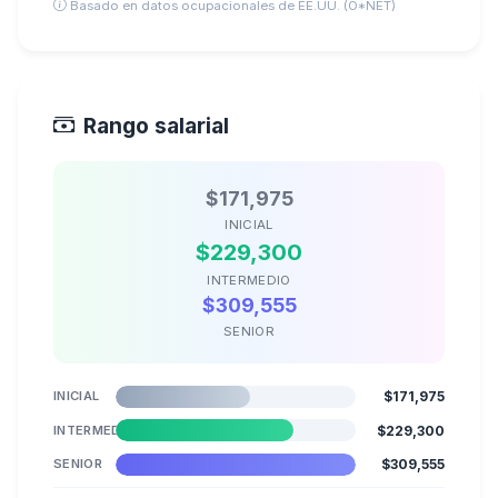
Basado en datos ocupacionales de EE.UU. (O*NET)
Rango salarial
$171,975
INICIAL
$229,300
INTERMEDIO
$309,555
SENIOR
INICIAL
$171,975
INTERMEDIO
$229,300
SENIOR
$309,555