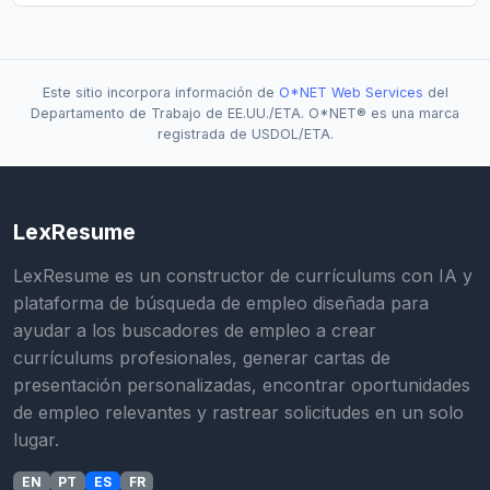
Este sitio incorpora información de
O*NET Web Services
del
Departamento de Trabajo de EE.UU./ETA. O*NET® es una marca
registrada de USDOL/ETA.
LexResume
LexResume es un constructor de currículums con IA y
plataforma de búsqueda de empleo diseñada para
ayudar a los buscadores de empleo a crear
currículums profesionales, generar cartas de
presentación personalizadas, encontrar oportunidades
de empleo relevantes y rastrear solicitudes en un solo
lugar.
EN
PT
ES
FR