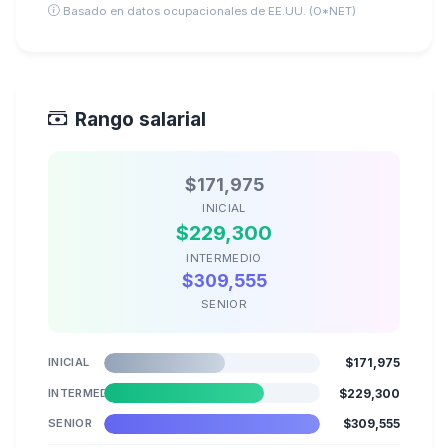
Basado en datos ocupacionales de EE.UU. (O*NET)
Rango salarial
$171,975
INICIAL
$229,300
INTERMEDIO
$309,555
SENIOR
INICIAL
$171,975
INTERMEDIO
$229,300
SENIOR
$309,555