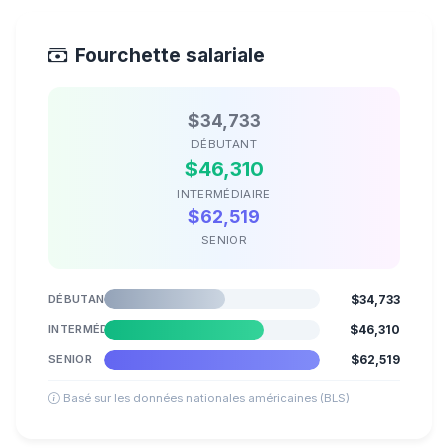
Fourchette salariale
$34,733
DÉBUTANT
$46,310
INTERMÉDIAIRE
$62,519
SENIOR
DÉBUTANT
$34,733
INTERMÉDIAIRE
$46,310
SENIOR
$62,519
Basé sur les données nationales américaines (BLS)