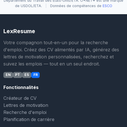
Département du Travail des États-Unis/ETA. O*NET® est une marque
de USDOL/ETA.
|
Données de compétences de
ESCO
LexResume
Votre compagnon tout-en-un pour la recherche
d'emploi. Créez des CV alimentés par IA, générez des
lettres de motivation personnalisées, recherchez et
suivez les emplois — tout en un seul endroit.
EN
PT
ES
FR
Fonctionnalités
Créateur de CV
Lettres de motivation
Recherche d'emploi
Planification de carrière