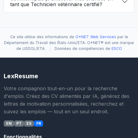
tant que Technicien vétérinaire certifié?
Ce site utilise des informations de
O*NET Web Services
par le
Département du Travail des États-Unis/ETA. O*NET® est une marque
de USDOL/ETA.
|
Données de compétences de
ESCO
LexResume
Votre compagnon tout-en-un pour la recherche
d'emploi. Créez des CV alimentés par IA, générez des
lettres de motivation personnalisées, recherchez et
suivez les emplois — tout en un seul endroit.
EN
PT
ES
FR
Fonctionnalités