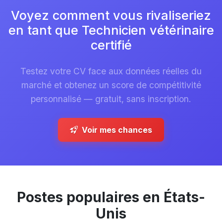
Voyez comment vous rivaliseriez
en tant que Technicien vétérinaire
certifié
Testez votre CV face aux données réelles du
marché et obtenez un score de compétitivité
personnalisé — gratuit, sans inscription.
Voir mes chances
Postes populaires en États-
Unis