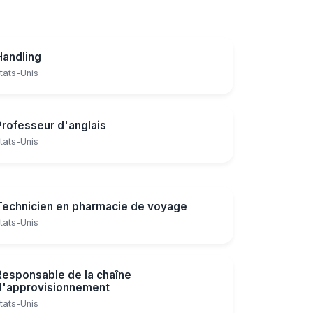
Handling
tats-Unis
Professeur d'anglais
tats-Unis
Technicien en pharmacie de voyage
tats-Unis
Responsable de la chaîne
d'approvisionnement
tats-Unis