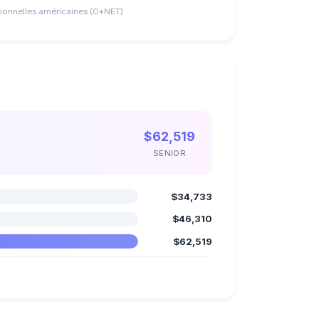
ionnelles américaines (O*NET)
$62,519
SENIOR
$34,733
$46,310
$62,519