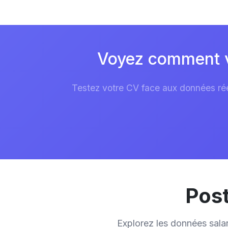
Voyez comment vo
Testez votre CV face aux données réel
Post
Explorez les données sala