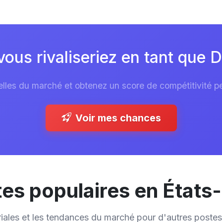
us rivaliseriez en tant que Di
les du marché et obtenez un score de compétitivité per
Voir mes chances
es populaires en États
riales et les tendances du marché pour d'autres postes