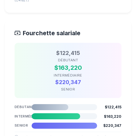
(O*NET)
Fourchette salariale
$122,415
DÉBUTANT
$163,220
INTERMÉDIAIRE
$220,347
SENIOR
DÉBUTANT
$122,415
INTERMÉDIAIRE
$163,220
SENIOR
$220,347