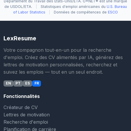
Département du Travail des États-Unis/ETA. O*NET® est une marque
de USDOL/ETA.
|
Statistiques d'emploi américaines du
U.S. Bureau
of Labor Statistics
|
Données de compétences de
ESCO
LexResume
Votre compagnon tout-en-un pour la recherche
d'emploi. Créez des CV alimentés par IA, générez des
lettres de motivation personnalisées, recherchez et
suivez les emplois — tout en un seul endroit.
EN
PT
ES
FR
Fonctionnalités
Créateur de CV
Lettres de motivation
Recherche d'emploi
Planification de carrière