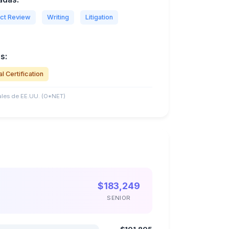
ct Review
Writing
Litigation
s:
l Certification
les de EE.UU. (O*NET)
$183,249
SENIOR