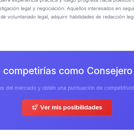
quiere experiencia práctica y luego progresa hacia puesto
estigación legal y negociación. Aquellos interesados en seg
 voluntariado legal, adquirir habilidades de redacción lega
 competirías como Consejero 
es del mercado y obtén una puntuación de competitivida
Ver mis posibilidades