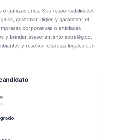
s organizaciones. Sus responsabilidades
les, gestionar litigios y garantizar el
empresas corporativas o entidades
os y brindar asesoramiento estratégico,
biantes y resolver disputas legales con
l candidato
ia
to
sgrado
adas: