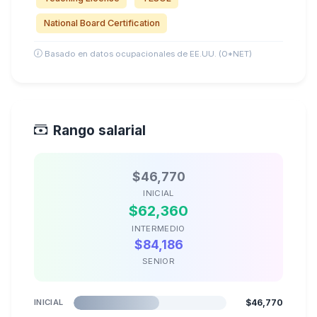
National Board Certification
Basado en datos ocupacionales de EE.UU. (O*NET)
Rango salarial
$46,770
INICIAL
$62,360
INTERMEDIO
$84,186
SENIOR
INICIAL
$46,770