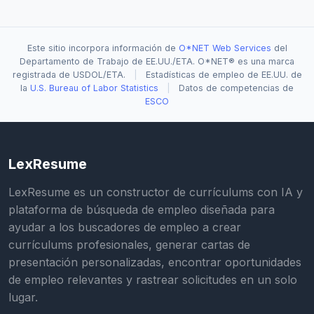
Este sitio incorpora información de
O*NET Web Services
del
Departamento de Trabajo de EE.UU./ETA. O*NET® es una marca
registrada de USDOL/ETA.
|
Estadísticas de empleo de EE.UU. de
la
U.S. Bureau of Labor Statistics
|
Datos de competencias de
ESCO
LexResume
LexResume es un constructor de currículums con IA y
plataforma de búsqueda de empleo diseñada para
ayudar a los buscadores de empleo a crear
currículums profesionales, generar cartas de
presentación personalizadas, encontrar oportunidades
de empleo relevantes y rastrear solicitudes en un solo
lugar.