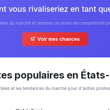
 vous rivaliseriez en tant qu
les du marché et obtenez un score de compétitivité per
Voir mes chances
es populaires en États
riales et les tendances du marché pour d'autres postes