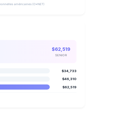
ionnelles américaines (O*NET)
$62,519
SENIOR
$34,733
$46,310
$62,519