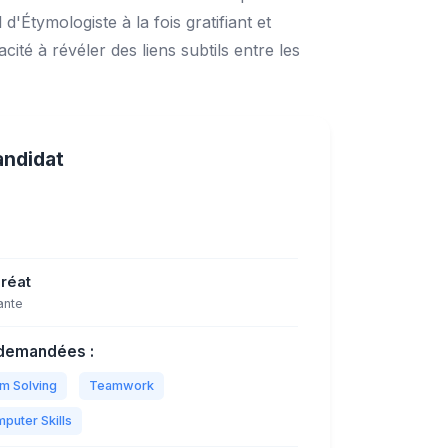
 d'Étymologiste à la fois gratifiant et
ité à révéler des liens subtils entre les
andidat
réat
ante
demandées :
m Solving
Teamwork
puter Skills