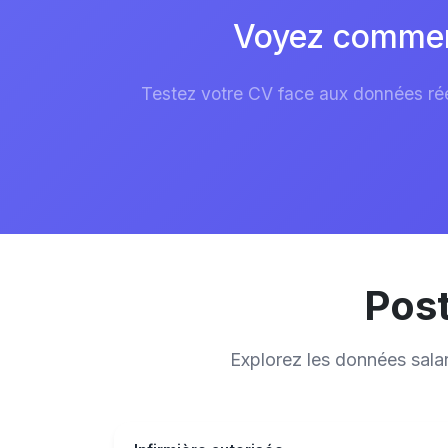
Voyez comment
Testez votre CV face aux données réel
Post
Explorez les données sala