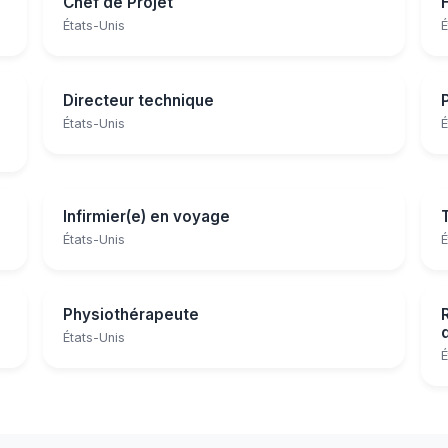
Chef de Projet
États-Unis
É
Directeur technique
États-Unis
É
Infirmier(e) en voyage
États-Unis
É
Physiothérapeute
États-Unis
É