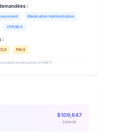
demandées :
Assessment
Medication Administration
CPR/BLS
 :
CLS
PALS
ionnelles américaines (O*NET)
$109,647
SENIOR