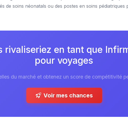
és de soins néonatals ou des postes en soins pédiatriques 
ivaliseriez en tant que Infir
pour voyages
les du marché et obtenez un score de compétitivité per
Voir mes chances