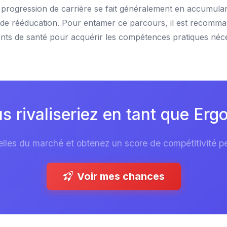
 progression de carrière se fait généralement en accumulant
s de rééducation. Pour entamer ce parcours, il est recom
nts de santé pour acquérir les compétences pratiques néce
rivaliseriez en tant que Ergo
les du marché et obtenez un score de compétitivité per
Voir mes chances