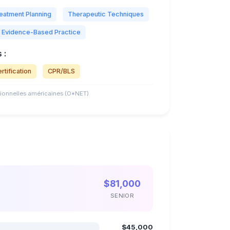
eatment Planning
Therapeutic Techniques
Evidence-Based Practice
 :
rtification
CPR/BLS
ionnelles américaines (O*NET)
$81,000
SENIOR
$45,000